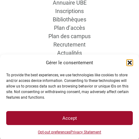
Annuaire UBE
Inscriptions
Bibliothèques
Plan d’accès
Plan des campus
Recrutement
Actualités
Boutique
Gérer le consentement
Contact étudiant
To provide the best experiences, we use technologies like cookies to store
and/or access device information. Consenting to these technologies will
allow us to process data such as browsing behavior or unique IDs on this
site. Not consenting or withdrawing consent, may adversely affect certain
features and functions.
Accept
INFORMATIONS LÉGALES
Opt-out preferences
Privacy Statement