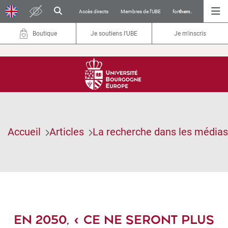
Accès directs
Membres de l’UBE
for
them.
Boutique
Je soutiens l’UBE
Je m'inscris
Accueil
Articles
La recherche dans les médias
EN 2050, « CE NE SERONT PLUS